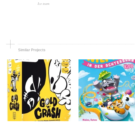
Ice team
Jeu de société, portfolio
Jeu de société, portfolio
Gold’N Crash
The hippo in the rolle
coaster Kids
Similar Projects