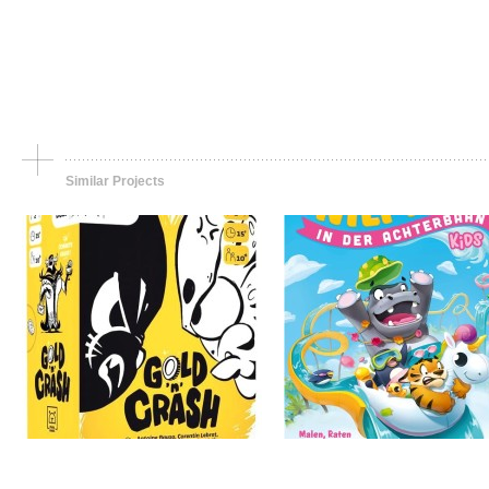
Jeu de société, portfolio
Jeu de société, portfolio
Gold’N Crash
The hippo in the rolle
coaster Kids
Similar Projects