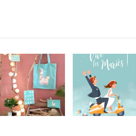
Carterie Editions des
Carterie Editions des
Correspondances
Correspondances
Editions des
Cartes Editions des
Correspondances –
Correspondances –
Lama’chinchouette !
Vive les mariés !