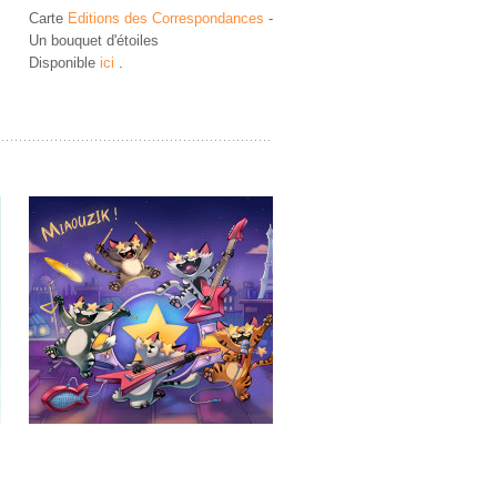
Carterie Editions des
Carterie Editions des
Carte
Editions des Correspondances
-
Correspondances
Correspondances
Un bouquet d'étoiles
Cartes Editions des
Cartes Editions des
Disponible
ici
.
Correspondances –
Correspondances –
Miaouzik !
Joyeux Zeniversaire