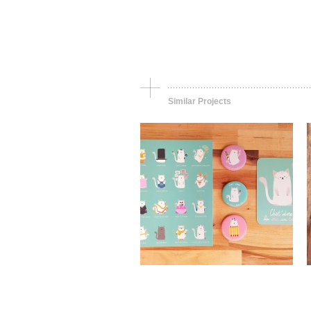
Carterie Editions des
Correspondances
Editions de
Correspondances –
Chat’perlipopette
Similar Projects