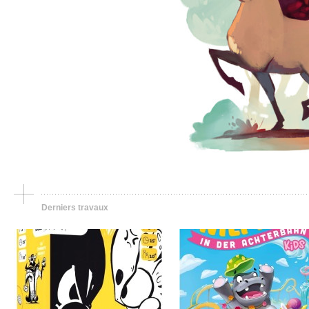
Jeu de société, portfolio
Jeu de société, portfolio
Gold’N Crash
The hippo in the rolle
coaster Kids
Derniers travaux